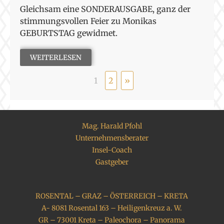
Gleichsam eine SONDERAUSGABE, ganz der
stimmungsvollen Feier zu Monikas
GEBURTSTAG gewidmet.
WEITERLESEN
1
2
»
Mag. Harald Pfohl
Unternehmensberater
Insel-Coach
Gastgeber
ROSENTAL – GRAZ – ÖSTERREICH – KRETA
A- 8081 Rosental 163 – Heiligenkreuz a. W.
GR – 73001 Kreta – Paleochora – Panorama