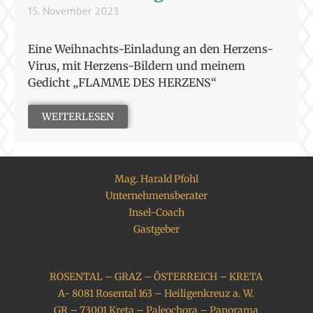
15. November 2023
Eine Weihnachts-Einladung an den Herzens-
Virus, mit Herzens-Bildern und meinem
Gedicht „FLAMME DES HERZENS“
WEITERLESEN
Mag. Harald Pfohl
Unternehmensberater
Insel-Coach
Gastgeber
ROSENTAL – GRAZ – ÖSTERREICH – KRETA
A- 8081 Rosental 163 – Heiligenkreuz a. W.
GR – 73001 Kreta – Paleochora – Panorama