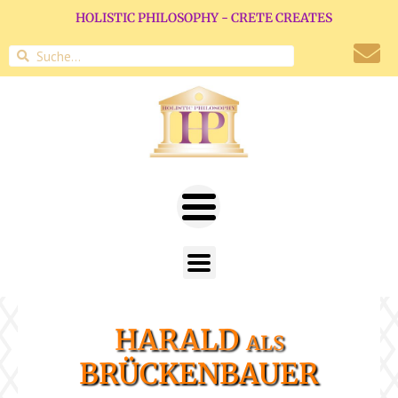
HOLISTIC PHILOSOPHY - CRETE CREATES
HARALD als
BRÜCKENBAUER