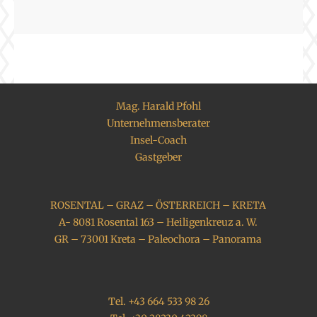
Mag. Harald Pfohl
Unternehmensberater
Insel-Coach
Gastgeber
ROSENTAL – GRAZ – ÖSTERREICH – KRETA
A- 8081 Rosental 163 – Heiligenkreuz a. W.
GR – 73001 Kreta – Paleochora – Panorama
Tel. +43 664 533 98 26