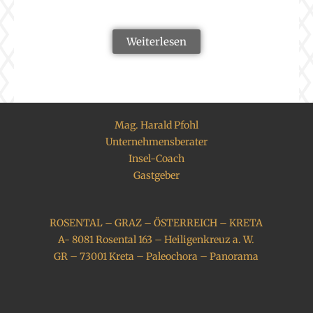
Weiterlesen
Mag. Harald Pfohl
Unternehmensberater
Insel-Coach
Gastgeber
ROSENTAL – GRAZ – ÖSTERREICH – KRETA
A- 8081 Rosental 163 – Heiligenkreuz a. W.
GR – 73001 Kreta – Paleochora – Panorama