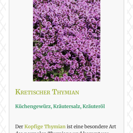
Kretischer Thymian
Küchengewürz, Kräutersalz, Kräuteröl
Der
Kopfige Thymian
ist eine besondere Art