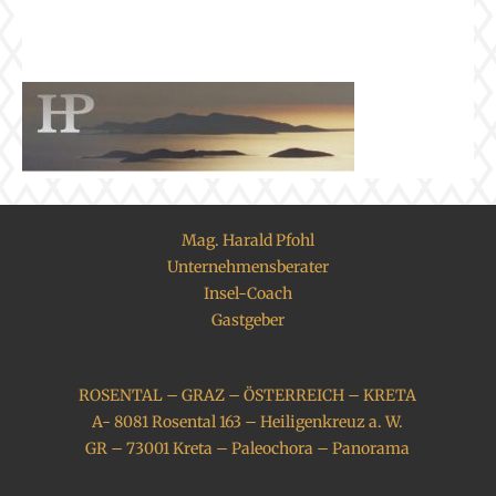
Mag. Harald Pfohl
Unternehmensberater
Insel-Coach
Gastgeber
ROSENTAL – GRAZ – ÖSTERREICH – KRETA
A- 8081 Rosental 163 – Heiligenkreuz a. W.
GR – 73001 Kreta – Paleochora – Panorama