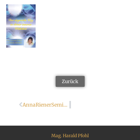
Zurück
AnnaRienerSeminar
Mag. Harald Pfohl