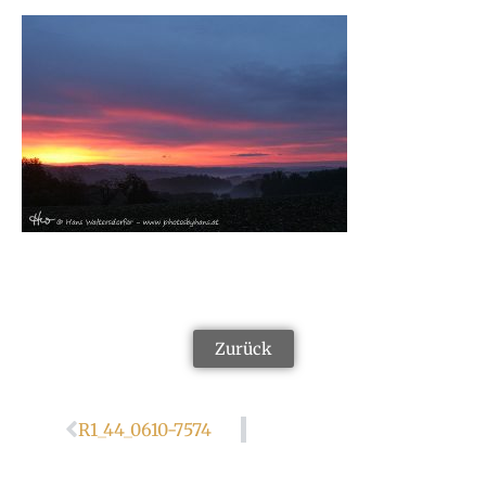
Zurück
R1_44_0610-7574