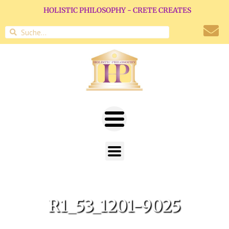
HOLISTIC PHILOSOPHY - CRETE CREATES
R1_53_1201-9025